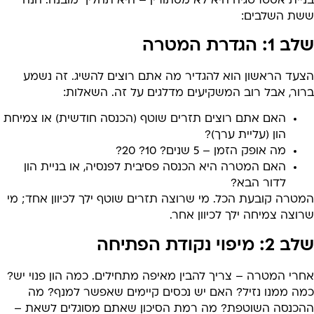
ניית אסטרטגיה היא לא מסתורין – היא תהליך מובנה. הנה
שת השלבים:
 1: הגדרת המטרה
צעד הראשון הוא להגדיר מה אתם רוצים להשיג. זה נשמע
רור, אבל רוב המשקיעים מדלגים על זה. השאלות:
האם אתם רוצים תזרים שוטף (הכנסה חודשית) או צמיחת
הון (עליית ערך)?
מה אופק הזמן – 5 שנים? 10? 20?
האם המטרה היא הכנסה פסיבית לפנסיה, או בניית הון
לדור הבא?
טרה קובעת הכל. מי שרוצה תזרים שוטף ילך לכיוון אחד; מי
וצה צמיחה ילך לכיוון אחר.
2: מיפוי נקודת הפתיחה
רי המטרה – צריך להבין מאיפה מתחילים. כמה הון פנוי יש?
מה ממנו נזיל? האם יש נכסים קיימים שאפשר למנף? מה
הכנסה השוטפת? מה רמת הסיכון שאתם מסוגלים לשאת –