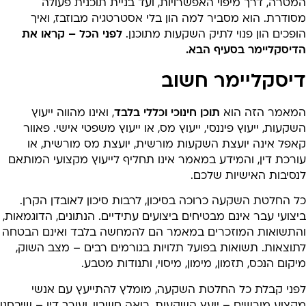
טרה, דרך מיפוי האפשרויות, ועד בניית תוכנית פעולה
ודרת. הוא מסביר למה הון בלי אסטרטגיה מבוזבז, ואיך
פכים הון פנוי לתיק השקעות מתוכנן.
לפני הכל – קראו את
דיסקליימר בסעיף הבא.
יסקליימר חשוב
מאמר הזה הוא
תוכן חינוכי וכללי בלבד
, ואינו מהווה ייעוץ
קעות, ייעוץ פיננסי, ייעוץ מס, או ייעוץ משפטי אישי. פאוור
אפל אינה יועצת השקעות מורשית, יועצת מס מורשית, או
רכת דין, והמידע במאמר אינו תחליף לייעוץ מקצועי המותאם
נסיבות האישיות שלכם.
 החלטת השקעה כרוכה בסיכון, לרבות סיכון לאובדן הקרן.
צועי עבר אינם מבטיחים ביצועים עתידיים. הנתונים, הדוגמאות,
התשואות המוזכרים במאמר הם להמחשה בלבד ואינם הבטחה
תוצאות. תשואות בפועל תלויות בגורמים רבים – מצב השוק,
קום הנכס, תזמון, מימון, מיסוי, ותנודות מטבע.
פני קבלת כל החלטת השקעה, מומלץ להתייעץ עם אנשי
צוע מורשים – יועץ השקעות, רואה חשבון, ועורך דין – שיבחנו