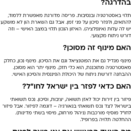
הדרגה?
לוי באסטרטגיה ובנסיבות. פריסה מדורגת מאפשרת ללמוד,
תאים, ולפזר סיכון על פני זמן. אבל גם השארת הון לא מושקע
 לה עלות (אינפלציה). האיזון הנכון תלוי במצב האישי – וזה
רש ניתוח מקצועי.
אם מינוף זה מסוכן?
נוף מגדיל גם את הפוטנציאל וגם את הסיכון. מינוף נכון, כחלק
סטרטגיה מתוכננת, הוא כלי חזק. מינוף יתר הוא מסוכן.
בחנה דורשת ניתוח של היכולת הפיננסית והסיכון האישי.
אם כדאי לפזר בין ישראל לחו”ל?
זור בין זירות יכול לאזן תשואה, יציבות, וסיכון. נכס תשואתי
שראל לצד נכס תשואתי בגאורגיה – דוגמה לפיזור. אבל פיזור
ו”ל מוסיף מורכבות (ניהול מרחוק, מיסוי בשתי מדינות).
החלטה תלויה בפרופיל.