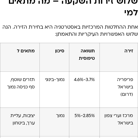
לוש זירות השקעה – מה מתאים
מי
חת ההחלטות המרכזיות באסטרטגיה היא בחירת הזירה. הנה
לוש האפשרויות העיקריות והתאמתן:
זירה
תשואה
סיכון
מתאים ל
טיפוסית
פריפריה
3.7%-4.6%
נמוך-בינוני
תזרים שוטף,
בישראל
סף כניסה נמוך
(דרום)
מרכז וערי צפון
2.85%-5%
נמוך
יציבות, עליית
בישראל
ערך, ביטחון