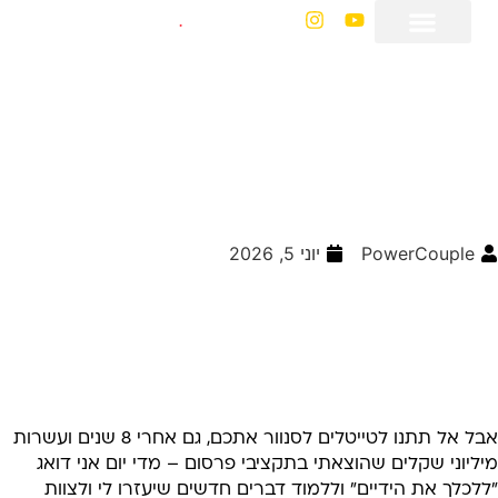
מיחה כלכלית
ה הצעד הבא הנכון בשבילי?
ש לי הון, אבל אין לי
סטרטגיה
PowerCouple
יוני 5, 2026
ין ומיק
אוור קאפל
אבל אל תתנו לטייטלים לסנוור אתכם, גם אחרי 8 שנים ועשרות
ליוני שקלים שהוצאתי בתקציבי פרסום – מדי יום אני דואג
לכלך את הידיים״ וללמוד דברים חדשים שיעזרו לי ולצוות