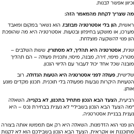
יוון אפשר לבנות.
ה שצריך לקחת מהמאמר הזה:
אשית,
הון בלי אסטרטגיה מבוזבז.
הוא נשאר במקום ומאבד
ערכו, או מושקע בחיפזון ובטעות. אסטרטגיה היא מה שהופכת
ן פנוי להשקעה מוצלחת.
נית,
אסטרטגיה היא תהליך, לא מסתורין.
ששת השלבים –
רה, מיפוי, זירה, מבנה, מיסוי, ותכנית פעולה – הם תהליך
בנה שכל אחד יכול לעבור עם הליווי הנכון.
לישית,
פעולה לפני אסטרטגיה היא הטעות הגדולה.
רוב
עויות היקרות נובעות מפעולה בלי תוכנית. תכנון מקדים מונע
תן.
ביעית,
הצעד הבא הנכון מתחיל בתכנון, לא בקנייה.
השאלה
מה הצעד הבא הנכון בשבילי” לא נענית בבחירת נכס – היא
נית בבניית אסטרטגיה.
ון פנוי הוא הזדמנות. השאלה היא רק אם תממשו אותה בצורה
תוכננת או אקראית. הצעד הבא הנכון בשבילכם הוא לא לקנות