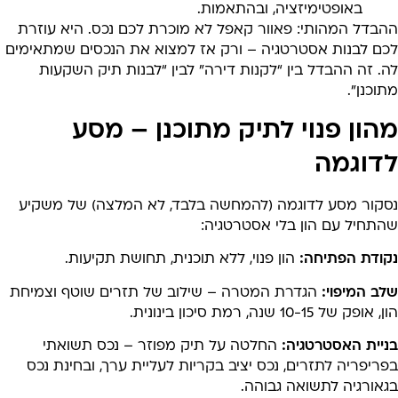
באופטימיזציה, ובהתאמות.
הבדל המהותי: פאוור קאפל לא מוכרת לכם נכס. היא עוזרת
כם לבנות אסטרטגיה – ורק אז למצוא את הנכסים שמתאימים
. זה ההבדל בין “לקנות דירה” לבין “לבנות תיק השקעות
וכנן”.
הון פנוי לתיק מתוכנן – מסע
דוגמה
סקור מסע לדוגמה (להמחשה בלבד, לא המלצה) של משקיע
התחיל עם הון בלי אסטרטגיה:
קודת הפתיחה:
הון פנוי, ללא תוכנית, תחושת תקיעות.
ב המיפוי:
הגדרת המטרה – שילוב של תזרים שוטף וצמיחת
 אופק של 10-15 שנה, רמת סיכון בינונית.
ניית האסטרטגיה:
החלטה על תיק מפוזר – נכס תשואתי
ריפריה לתזרים, נכס יציב בקריות לעליית ערך, ובחינת נכס
גאורגיה לתשואה גבוהה.