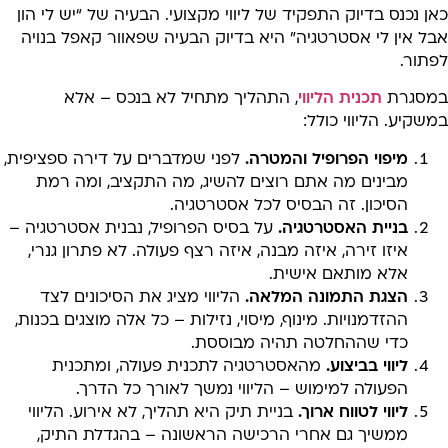
ן נכנס בדיוק התפקיד של ליווי מקצועי. הבעיה של “יש לי הון
ל אין לי אסטרטגיה” היא בדיוק הבעיה שפאוור קאפל בנויה
פתור.
מסגרת
תכנית הליווי
, התהליך מתחיל לא בנכס – אלא
שקיע. הליווי כולל:
מיפוי הפרופיל והמטרה.
לפני שמדברים על דירה ספציפית,
מבינים מה אתם רוצים להשיג, מה התקציב, ומה רמת
הסיכון. זה הבסיס לכל אסטרטגיה.
בניית האסטרטגיה.
על בסיס הפרופיל, נבנית אסטרטגיה –
איזו זירה, איזה מבנה, איזה רצף פעולה. לא פתרון גנרי,
אלא מותאם אישית.
הצגת התמונה המלאה.
הליווי מציג את הסיכונים לצד
ההזדמנויות. מינוף, מיסוי, נזילות – כל אלה מוצגים בכנות,
כדי שההחלטה תהיה מבוססת.
ליווי בביצוע.
מהאסטרטגיה לתכנית פעולה, ומתכנית
הפעולה למימוש – הליווי נמשך לאורך כל הדרך.
ליווי לטווח ארוך.
בניית תיק היא תהליך, לא אירוע. הליווי
ממשיך גם אחרי הרכישה הראשונה – בהגדלת התיק,