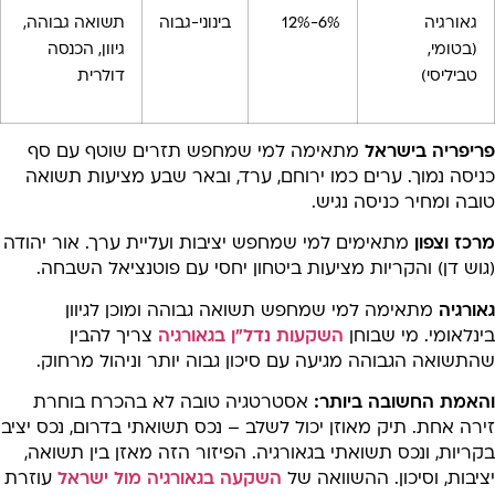
גאורגיה
6%-12%
בינוני-גבוה
תשואה גבוהה,
(בטומי,
גיוון, הכנסה
טביליסי)
דולרית
ריפריה בישראל
מתאימה למי שמחפש תזרים שוטף עם סף
יסה נמוך. ערים כמו ירוחם, ערד, ובאר שבע מציעות תשואה
בה ומחיר כניסה נגיש.
כז וצפון
מתאימים למי שמחפש יציבות ועליית ערך. אור יהודה
וש דן) והקריות מציעות ביטחון יחסי עם פוטנציאל השבחה.
ורגיה
מתאימה למי שמחפש תשואה גבוהה ומוכן לגיוון
נלאומי. מי שבוחן
השקעות נדל”ן בגאורגיה
צריך להבין
תשואה הגבוהה מגיעה עם סיכון גבוה יותר וניהול מרחוק.
האמת החשובה ביותר:
אסטרטגיה טובה לא בהכרח בוחרת
רה אחת. תיק מאוזן יכול לשלב – נכס תשואתי בדרום, נכס יציב
ריות, ונכס תשואתי בגאורגיה. הפיזור הזה מאזן בין תשואה,
יבות, וסיכון. ההשוואה של
השקעה בגאורגיה מול ישראל
עוזרת