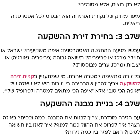
א רק רוצים, אלא מסוגלים?
יפוי מדויק של נקודת הפתיחה הוא הבסיס לכל אסטרטגיה
אלית.
3: בחירת זירת ההשקעה
כשיו מגיעה ההחלטה האסטרטגית: איפה משקיעים? ישראל או
”ל? מרכז או פריפריה? תשואה גבוהה (פריפריה, גאורגיה) או
יבות (מרכז, ערים מבוססות)?
ל זירה מתאימה למטרה אחרת. מי שמתעניין ב
קניית דירה
השקעה
צריך להבין שהבחירה בין זירות היא לא שאלה של
יפה הכי טוב” אלא “איפה הכי מתאים למטרה ולפרופיל שלי”.
4: בניית מבנה ההשקעה
ם הזירה מוגדרת, צריך לבנות את המבנה. כמה נכסים? באיזה
צף? איך לפרוס את ההון? כמה למנף? איך לאזן בין תשואה
יכון? האם לפזר בין כמה זירות?