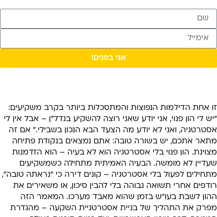
אני בפנים!
ו אחת הדילמות הנפוצות והמתסכלות ביותר בקרב משקיעים:
ש לי הון פנוי, אני יודע שאני רוצה להשקיע בנדל”ן – אבל אין לי
טרטגיה, ואני לא יודע מה הצעד הבא הנכון בשבילי.” אם זה
תאר אתכם, יש בשורה טובה: אתם נמצאים בנקודת פתיחה
וינת. הון פנוי בלי אסטרטגיה הוא לא בעיה – הוא הזדמנות
עדיין לא מומשה. הבעיה האמיתית מתחילה כשמשקיעים
חילים לפעול בלי אסטרטגיה – קונים דירה כי “נראתה טובה”,
דפים אחרי תשואה גבוהה בלי להבין סיכון, או משאירים את
הון לשבת בעו”ש בזמן שהוא מאבד מערכו. המאמר הזה
פרק את התהליך של בניית אסטרטגיית השקעה – מהגדרת