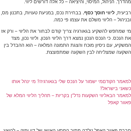
מהדרך. הניהול, המיסוי, והיציאה – כל אלה דורשים ליווי.
רביעית,
ליווי חוסך כסף.
בבחירת נכס, במניעת טעויות, בתכנון מס,
ובניהול – הליווי משלם את עצמו פי כמה.
מי שמחפש להשקיע בגאורגיה צריך קודם לבחור את הליווי – ורק אז
את הנכס. כי הנכס הנכון נמצא דרך הליווי הנכון. וליווי נכון, מצד
המשקיע, עם ניסיון מוכח והצגת התמונה המלאה – הוא ההבדל בין
השקעה שמצליחה לבין השקעה שמתפוצצת.
למאמר הקודם
מי ישמור על הנכס שלי בגאורגיה? מי ינהל אותו
כשאני בישראל?
למאמר הבא
ליווי השקעות נדל”ן בקריות – תהליך הליווי המלא של
פאוור קאפל
חברת פאוור קאפל נולדה מתוך המסע האישי של דין ומיק – להשיג