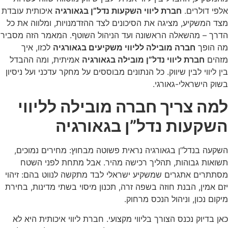
אלפי דולרים.
חברת ליווי השקעות נדל”ן בגאורגיה
איכותית עובדת
מצד המשקיע, מציגה את הסיכונים לצד ההזדמנויות, ומלווה את כל
הדרך – מהשאלה הראשונה ועד הניהול השוטף. המאמר הזה מסביר
מה הופך
חברה מובילה לליווי משקיעים בגאורגיה
לכזו, איך
מזהים
חברת ליווי נדל”ן מובילה בגאורגיה
אמיתית, ומה ההבדל
בין ליווי לבין שיווק. כל הנתונים מבוססים על מחקר עדכני ועל ניסיון
בשוק הישראלי-גאורגי.
למה צריך חברה מובילה לליווי
השקעות נדל”ן בגאורגיה
השקעה בנדל”ן בגאורגיה נראית פשוטה מבחוץ: מחירים נמוכים,
תשואות גבוהות, תהליך רכישה מהיר. אבל מתחת לפני השטח
מסתתרים אתגרים שמשקיע ישראלי לבד מתקשה לנווט בהם: זיהוי
יזם אמין, הבנת חוזה בשפה זרה, תכנון מיסוי בשתי מדינות, בחירת
מיקום נכון, וניהול הנכס מרחוק.
כאן בדיוק נכנס הצורך בליווי מקצועי. חברת ליווי איכותית היא לא