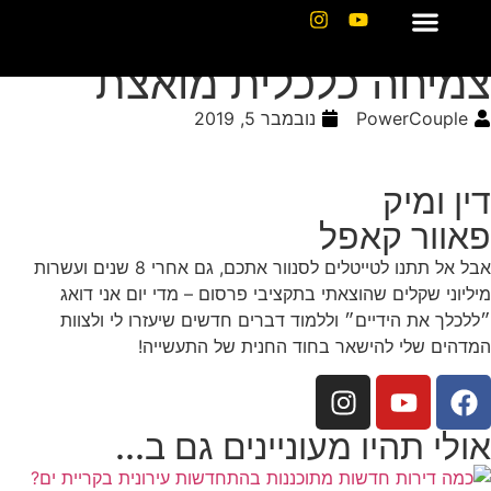
מיחה כלכלית
פאוור בלוג
עמוד הבית
תכנית הליווי
דין ומיק תביעות
פאוור קאפל ביקורות
מיחה כלכלית מואצת
PowerCouple
נובמבר 5, 2019
ין ומיק
אוור קאפל
אבל אל תתנו לטייטלים לסנוור אתכם, גם אחרי 8 שנים ועשרות
ליוני שקלים שהוצאתי בתקציבי פרסום – מדי יום אני דואג
לכלך את הידיים״ וללמוד דברים חדשים שיעזרו לי ולצוות
מדהים שלי להישאר בחוד החנית של התעשייה!
ולי תהיו מעוניינים גם ב...