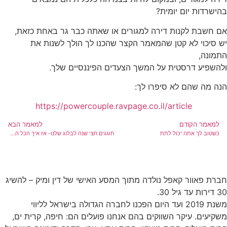
ישרדות יום יומית?
ם חשבת לקנות דירה למגורים או שאתה כבר גר באחת כזאת,
 סיכוי לא קטן שהמאמר הקצר שהכנו לך הולך לשנות את
תמונה,
השפיע דרסטית על המשך הצעדים הפיננסיים שלך.
ה מה שהם לא סיפרו לך:
https://powercouple.ravpage.co.il/article
למאמר הקודם
למאמר הבא
כשטוב לך אתה יכול לתת
חוגגים חצי שנה לבלוג שלנו- אז איך הכל התחיל?
רת פאוור קאפל נולדה מתוך המסע האישי של דין ומיק – להשיג
 עד גיל 30.
משנת 2019 ועד היום הפכנו לחברה הגדולה בישראל לליווי
קיעים. עיקר השווקים בהם אנחנו פועלים הם: חיפה, קרית ים,