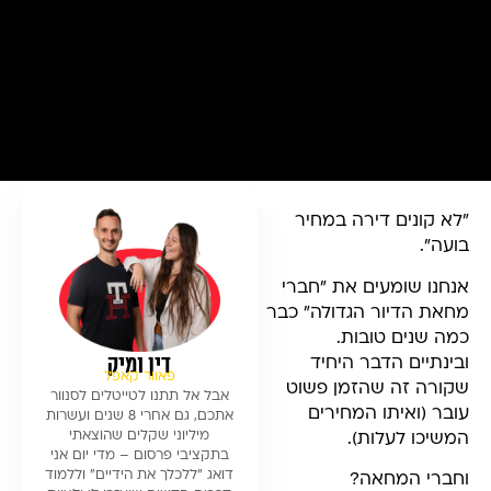
״לא קונים דירה במחיר
בועה״.
אנחנו שומעים את ״חברי
מחאת הדיור הגדולה״ כבר
כמה שנים טובות.
דין ומיק
ובינתיים הדבר היחיד
פאוור קאפל
שקורה זה שהזמן פשוט
אבל אל תתנו לטייטלים לסנוור
עובר (ואיתו המחירים
אתכם, גם אחרי 8 שנים ועשרות
מיליוני שקלים שהוצאתי
המשיכו לעלות).
בתקציבי פרסום – מדי יום אני
דואג ״ללכלך את הידיים״ וללמוד
וחברי המחאה?