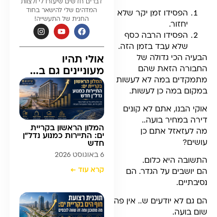
דברים חדשים שיעזרו לי ולצוות
המדהים שלי להישאר בחוד
הפסידו זמן יקר שלא
החנית של התעשייה!
יחזור.
הפסידו הרבה כסף
שלא עבד בזמן הזה.
הבעיה הכי גדולה של
אולי תהיו
החבורה הזאת שהם
מעוניינים גם ב...
מתמקדים במה לא לעשות
במקום במה כן לעשות.
אוקי הבנו, אתם לא קונים
דירה במחיר בועה..
המלון הראשון בקריית
מה לעזאזל אתם כן
ים: התיירות כמנוע נדל”ן
עושים?
חדש
6 באוגוסט 2026
התשובה היא כלום.
קרא עוד ←
הם יושבים על הגדר. הם
נסיבתיים.
הם גם לא יודעים ש.. אין פה
שום בועה.