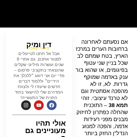
אם נסעתם לאחרונה
דין ומיק
פאוור קאפל
ברחובות הערים במרכז
אבל אל תתנו לטייטלים
הארץ, בטח שמתם לב
לסנוור אתכם, גם אחרי 8
שכל בניין שני עטוף
שנים ועשרות מיליוני שקלים
בפיגומים, או שהוא בור
שהוצאתי בתקציבי פרסום –
מדי יום אני דואג ״ללכלך את
ענק באדמה שמוקף
הידיים״ וללמוד דברים
גדרות. לא, זו לא
חדשים שיעזרו לי ולצוות
מהפכה אסתטית וגם
המדהים שלי להישאר בחוד
לא טרנד עיצובי. זוהי
החנית של התעשייה!
תמא 38
– התוכנית
שהחלה כפתרון לחיזוק
מבנים מפני רעידות
אולי תהיו
אדמה, והפכה למנוע
מעוניינים גם
הנדל”ן החזק ביותר