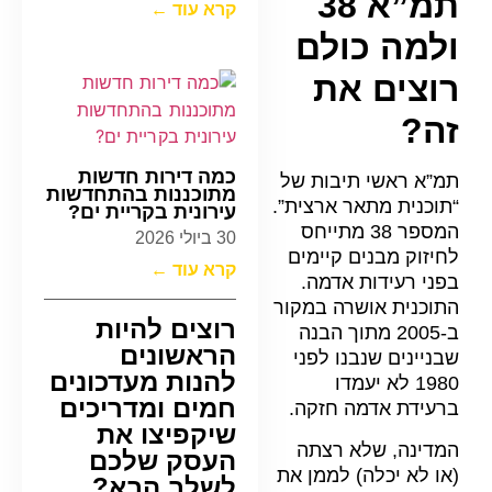
תמ”א 38
קרא עוד ←
ולמה כולם
רוצים את
זה?
כמה דירות חדשות
תמ”א ראשי תיבות של
מתוכננות בהתחדשות
“תוכנית מתאר ארצית”.
עירונית בקריית ים?
המספר 38 מתייחס
30 ביולי 2026
לחיזוק מבנים קיימים
קרא עוד ←
בפני רעידות אדמה.
התוכנית אושרה במקור
רוצים להיות
ב-2005 מתוך הבנה
הראשונים
שבניינים שנבנו לפני
להנות מעדכונים
1980 לא יעמדו
חמים ומדריכים
ברעידת אדמה חזקה.
שיקפיצו את
המדינה, שלא רצתה
העסק שלכם
(או לא יכלה) לממן את
לשלב הבא?