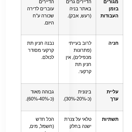
מגורים
הדיירים גרים
הדיירים
בזמן
באתר בניה
עוברים לדירה
העבודות
(רעש, אבק).
שכורה ע”ח
היזם.
חניה
לרוב בעייתי
נבנה חניון תת
(פתרונות
קרקעי מסודר
מכפילים), אין
לכולם.
חניון תת
קרקעי.
עליית
בינונית
גבוהה מאוד
ערך
(כ-20%-30%).
(כ-40%-60%).
תשתיות
טלאי על צנרת
הכל חדש
ישנה בחלק
(חשמל, מים,