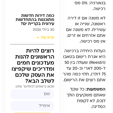
בגאורגיה: 0% מס
רכישה.
כמה דירות חדשות
לא משנה אם זו דירה
מתוכננות בהתחדשות
עירונית בקריית ים?
ראשונה, שנייה או
עשירית. לא משנה אם
30 ביולי 2026
אתם אזרחים או זרים.
קרא עוד ←
אין מס רכישה.
רוצים להיות
העלות היחידה ברכישה
הראשונים להנות
היא אגרת רישום בטאבו
מעדכונים חמים
(Reestri) שעולה בין 50
ומדריכים שיקפיצו
ל-200 לארי (כ-20 עד
75 דולר), תלוי כמה מהר
את העסק שלכם
אתם רוצים את הרישום.
לשלב הבא?
מכאן נרשמים לניוזלטר שלנו
המשמעות:
כל שקל
שאתם משקיעים הולך
לנכס, לא לקופת
המדינה.