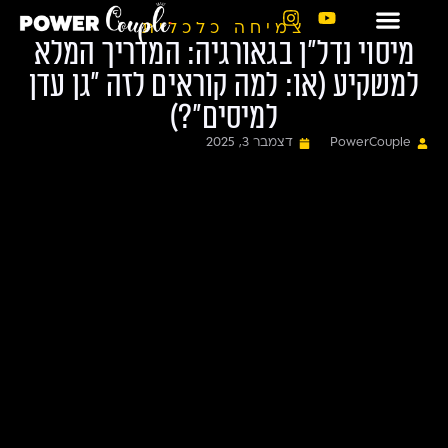
צמיחה כלכלית
מיסוי נדל”ן בגאורגיה: המדריך המלא
פאוור בלוג
עמוד הבית
תכנית הליווי
דין ומיק תביעות
פאוור קאפל ביקורות
למשקיע (או: למה קוראים לזה “גן עדן
למיסים”?)
PowerCouple
דצמבר 3, 2025