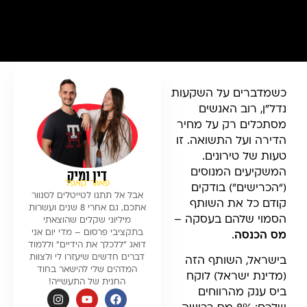
כשמדברים על השקעות
נדל”ן, רוב האנשים
מסתכלים רק על מחיר
הדירה ועל התשואה. זו
טעות של טירונים.
המשקיעים המנוסים
דין ומיק
פאוור קאפל
(“הכרישים”) בודקים
אבל אל תתנו לטייטלים לסנוור
קודם כל את השותף
אתכם, גם אחרי 8 שנים ועשרות
הסמוי שלהם בעסקה –
מיליוני שקלים שהוצאתי
בתקציבי פרסום – מדי יום אני
מס הכנסה
.
דואג ״ללכלך את הידיים״ וללמוד
דברים חדשים שיעזרו לי ולצוות
בישראל, השותף הזה
המדהים שלי להישאר בחוד
(מדינת ישראל) לוקח
החנית של התעשייה!
ביס ענק מהרווחים