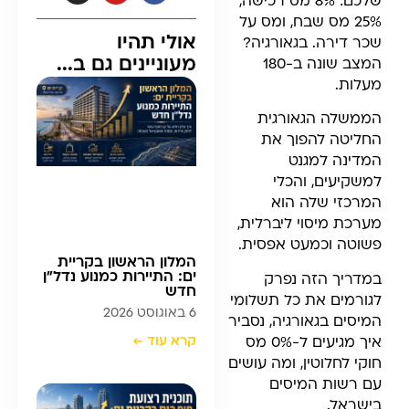
שלכם: 8% מס רכישה,
25% מס שבח, ומס על
אולי תהיו
שכר דירה. בגאורגיה?
מעוניינים גם ב...
המצב שונה ב-180
מעלות.
הממשלה הגאורגית
החליטה להפוך את
המדינה למגנט
למשקיעים, והכלי
המרכזי שלה הוא
מערכת מיסוי ליברלית,
פשוטה וכמעט אפסית.
המלון הראשון בקריית
ים: התיירות כמנוע נדל”ן
במדריך הזה נפרק
חדש
לגורמים את כל תשלומי
6 באוגוסט 2026
המיסים בגאורגיה, נסביר
קרא עוד ←
איך מגיעים ל-0% מס
חוקי לחלוטין, ומה עושים
עם רשות המיסים
בישראל.