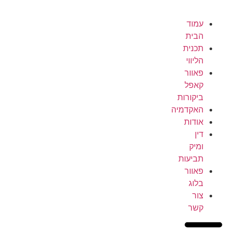
עמוד
הבית
תכנית
הליווי
פאוור
קאפל
ביקורות
האקדמיה
אודות
דין
ומיק
תביעות
פאוור
בלוג
צור
קשר