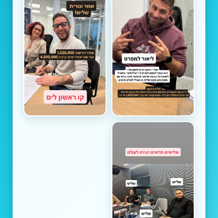
1/3
⅓