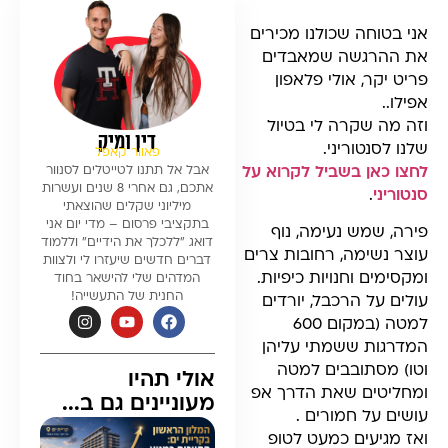
אני בטוחה שכולנו מכירים
את ההרגשה שמאבדים
פריט יקר, אולי פלאפון
אפילו..
וזה מה שקרה לי בטיול
דין ומיק
שלנו לסנטוריני.
פאוור קאפל
לחצו כאן בשביל לקרוא על
אבל אל תתנו לטייטלים לסנוור
אתכם, גם אחרי 8 שנים ועשרות
סנטוריני
.
מיליוני שקלים שהוצאתי
בתקציבי פרסום – מדי יום אני
פירה, שמש נעימה, נוף
דואג ״ללכלך את הידיים״ וללמוד
עוצר נשימה, רחובות צרים
דברים חדשים שיעזרו לי ולצוות
ומקסימים וחנויות כיפיות.
המדהים שלי להישאר בחוד
החנית של התעשייה!
עולים על הרכבל, יורדים
למטה (במקום 600
המדרגות ששמתי עליהן
וטו) מסתובבים למטה
אולי תהיו
ומחליטים שאת הדרך אפ
מעוניינים גם ב...
עושים על חמורים .
ואז מגיעים כמעט לטופ