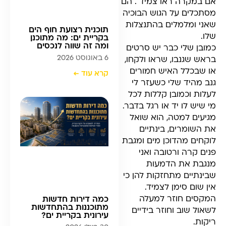
אם במקרה ראו צמיד . הם
מסתכלים על הגוש הבוכיה
שאני ומלמלים בהתנצלות
תוכנית רצועת חוף הים
שלו.
בקריית ים: מה מתוכנן
ומה זה שווה לנכסים
כמובן שלי כבר יש סרטים
6 באוגוסט 2026
בראש שגנבו, שראו ולקחו,
או שבכלל האיש חמורים
קרא עוד ←
גנב מהיד שלי כשעזר לי
לעלות וכמובן קללות לכל
מי שיש לו יד או רגל בדבר.
מגיעים למטה, הוא שואל
את השומרים, בינתיים
לוקחים מהדוכן מים ומגבת
פנים קרה ורטובה ואני
מנגבת את הדמעות
שבינתיים מתחזקות להן כי
אין שום סימן לצמיד.
המקסים חוזר למעלה
כמה דירות חדשות
מתוכננות בהתחדשות
לשאול שוב וחוזר בידיים
עירונית בקריית ים?
ריקות.