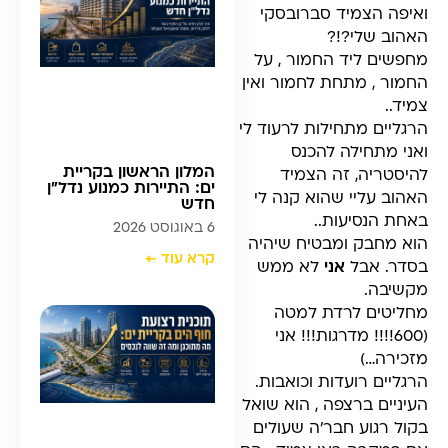
ואיפה הצמיד סברובסקי
האהוב שלי?!?
מחפשים ליד החמור , על
החמור , מתחת לחמור ואין
צמיד..
הרגליים מתחילות לרעוד לי
ואני מתחילה להכנס
המלון הראשון בקריית
להיסטריה, זה הצמיד
ים: התיירות כמנוע נדל”ן
האהוב עליי שהוא קנה לי
חדש
באחת הנסיעות..
6 באוגוסט 2026
הוא מחבק ומבטיח שיהיה
קרא עוד ←
בסדר. אבל
אני
לא ממש
מקשיבה.
מחליטים לרדת למטה
(600!!!! מדרגות!!! אני
מזכירה…)
הרגליים רועדות וכואבות.
העיניים ברצפה , הוא שואל
בקול רגוע חבר׳ה שעולים