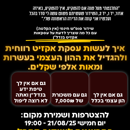
"התלבטתי מעל שנה אם להשקיע, איך להשקיע, באיזה
אזור, יד 1, יד 2, השידור שעשיתם פשוט עשה לי סדר בהכל
ועכשיו אני קונה את הדירה הראשונה שלי."
שידור סופ"ש חינמי (אין הקלטה)
עם כל מה שצריך לדעת על עסקאות
אקזיט בנדל"ן
איך לעשות עסקת אקזיט רווחית
ולהגדיל את ההון העצמי בעשרות
ומאות אלפי שקלים.
גם אם אין לך
טיפת ידע
גם אם אין לך
גם עם משכורת
בנדל"ן ואתה
הון עצמי בכלל
של 7,000₪
לא רוצה ליפול
להצטרפות ושמירת מקום:
יום חמישי 21/08/25 - 19:00