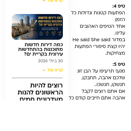
קרא עוד ←
טיפ 4:
הפתעות קטנות וגדולות כל
הזמן
אחד הטיפים האהובים
עלינו.
במדור He said She said
כמה דירות חדשות
יהיו קצת סיפורי הפתעות
מתוכננות בהתחדשות
מצחיקות.
עירונית בקריית ים?
30 ביולי 2026
טיפ 5:
קרא עוד ←
מגע! תרעיפו על הבן זוג
שלכם אהבה, תחבקו,
תנשקו, תנשכו..
רוצים להיות
אם אתם רוצים לקבל
הראשונים להנות
אהבה אתם חייבים קודם כל
מעדכונים חמים
לתת
ומדריכים שיקפיצו
(כמו כל דבר אחר)
את העסק שלכם
אל תתנו לזמן לנצח אותכם
לשלב הבא?
תזכרו שחוק ההתיישנות לא
מכאן נרשמים לניוזלטר שלנו