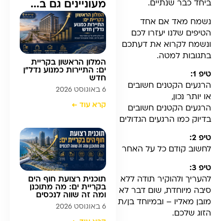
מעוניינים גם ב...
ביחד כבר שנתיים.
נשמח מאד אם אחד
הטיפים שלנו יעזרו לכם
ונשמח לקרוא את דעתכם
בתגובות למטה.
המלון הראשון בקריית
ים: התיירות כמנוע נדל”ן
טיפ 1:
חדש
הרגעים הקטנים חשובים
6 באוגוסט 2026
או יותר נכון,
קרא עוד ←
הרגעים הקטנים חשובים
בדיוק כמו הרגעים הגדולים
טיפ 2:
לחשוב קודם כל על האחר
טיפ 3:
להעריך ולהוקיר תודה ללא
תוכנית רצועת חוף הים
בקריית ים: מה מתוכנן
סיבה מיוחדת, שום דבר לא
ומה זה שווה לנכסים
מובן מאליו – ובמיוחד בן/ת
6 באוגוסט 2026
הזוג שלכם.