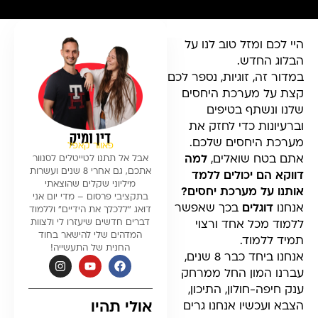
היי לכם ומזל טוב לנו על
הבלוג החדש.
במדור זה, זוגיות, נספר לכם
קצת על מערכת היחסים
שלנו ונשתף בטיפים
וברעיונות כדי לחזק את
דין ומיק
מערכת היחסים שלכם.
פאוור קאפל
אתם בטח שואלים,
למה
אבל אל תתנו לטייטלים לסנוור
אתכם, גם אחרי 8 שנים ועשרות
דווקא הם יכולים ללמד
מיליוני שקלים שהוצאתי
אותנו על מערכת יחסים?
בתקציבי פרסום – מדי יום אני
אנחנו
דוגלים
בכך שאפשר
דואג ״ללכלך את הידיים״ וללמוד
דברים חדשים שיעזרו לי ולצוות
ללמוד מכל אחד ורצוי
המדהים שלי להישאר בחוד
תמיד ללמוד.
החנית של התעשייה!
אנחנו ביחד כבר 8 שנים,
עברנו המון החל ממרחק
ענק חיפה-חולון, התיכון,
אולי תהיו
הצבא ועכשיו אנחנו גרים